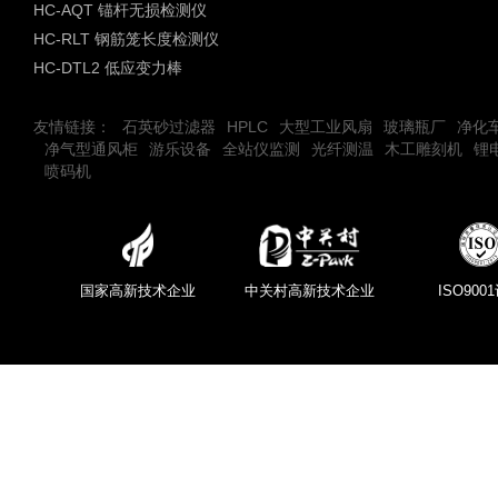
HC-AQT 锚杆无损检测仪
HC-RLT 钢筋笼长度检测仪
HC-DTL2 低应变力棒
友情链接：
石英砂过滤器
HPLC
大型工业风扇
玻璃瓶厂
净化
净气型通风柜
游乐设备
全站仪监测
光纤测温
木工雕刻机
锂
喷码机
国家高新技术企业
中关村高新技术企业
ISO900